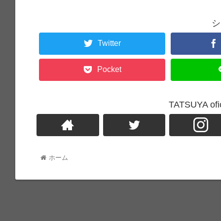
シ
Twitter
Pocket
TATSUYA o
ホーム