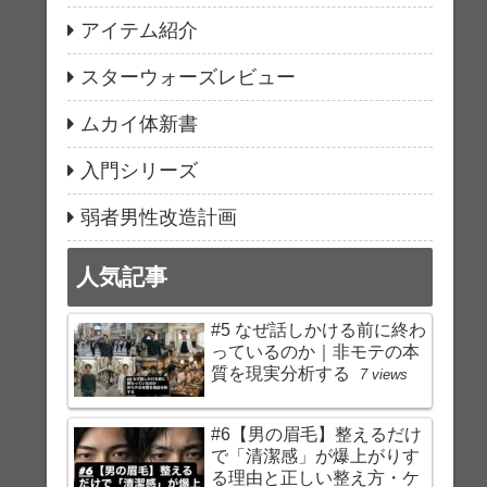
アイテム紹介
スターウォーズレビュー
ムカイ体新書
入門シリーズ
弱者男性改造計画
人気記事
#5 なぜ話しかける前に終わ
っているのか｜非モテの本
質を現実分析する
7 views
#6【男の眉毛】整えるだけ
で「清潔感」が爆上がりす
る理由と正しい整え方・ケ