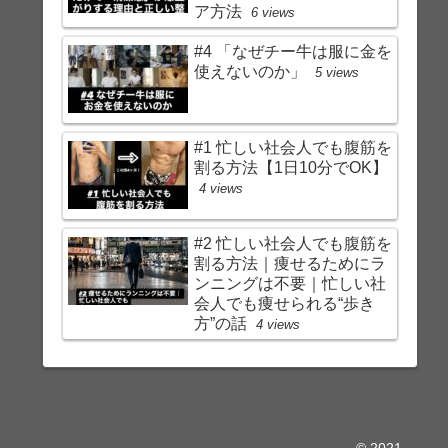
ア方法
6 views
#4 「なぜチー牛は服に金を
使えないのか」
5 views
#1 忙しい社会人でも腹筋を
割る方法【1日10分でOK】
4 views
#2 忙しい社会人でも腹筋を
割る方法｜痩せるためにラ
ンニングは不要｜忙しい社
会人でも痩せられる“歩き
方”の話
4 views