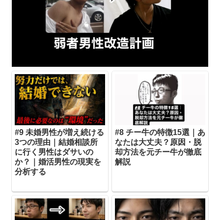
#9 未婚男性が増え続ける
#8 チー牛の特徴15選｜あ
3つの理由｜結婚相談所
なたは大丈夫？原因・脱
に行く男性はダサいの
却方法を元チー牛が徹底
か？｜婚活男性の現実を
解説
分析する