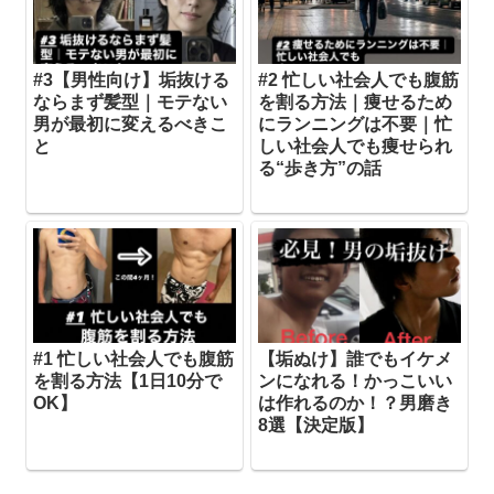
#3【男性向け】垢抜ける
#2 忙しい社会人でも腹筋
ならまず髪型｜モテない
を割る方法｜痩せるため
男が最初に変えるべきこ
にランニングは不要｜忙
と
しい社会人でも痩せられ
る“歩き方”の話
#1 忙しい社会人でも腹筋
【垢ぬけ】誰でもイケメ
を割る方法【1日10分で
ンになれる！かっこいい
OK】
は作れるのか！？男磨き
8選【決定版】