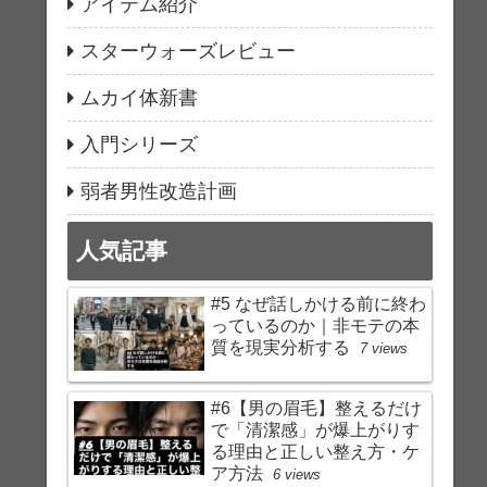
アイテム紹介
スターウォーズレビュー
ムカイ体新書
入門シリーズ
弱者男性改造計画
人気記事
#5 なぜ話しかける前に終わ
っているのか｜非モテの本
質を現実分析する
7 views
#6【男の眉毛】整えるだけ
で「清潔感」が爆上がりす
る理由と正しい整え方・ケ
ア方法
6 views