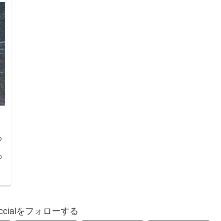
め
、
っ
ficcialをフォローする