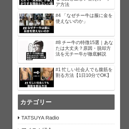
ア方法
#4 「なぜチー牛は服に金を
使えないのか」
#8 チー牛の特徴15選｜あな
たは大丈夫？原因・脱却方
法を元チー牛が徹底解説
#1 忙しい社会人でも腹筋を
割る方法【1日10分でOK】
カテゴリー
TATSUYA Radio