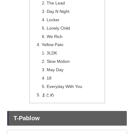
The Lead
Day N Night
Locker
Lonely Child
We Rich
Yellow Pato
3LDK
Slow Motion
May Day
18
Everyday With You
まとめ
T-Pablow