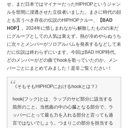
せ、まだ日本ではマイナーだったHIPHOPというジャン
ルを世間に浸透させた立役者いました。まさに時代の顔
とも言うべき存在の伝説のHIPHOPクルー、
【BAD
HOP】
。2024年に惜しまれながら解散したものの未だ
にグループとしての人気は衰えず、熱が冷めやらぬうち
に次々とメンバーがソロアルバムを発表するなどして未
だに伝説は終わらずにいます。今回はBAD HOP時代、
どのメンバーがどの曲でhookを歌っていたのか、メン
バーごとにまとめてみました！是非ご覧ください！
《そもそもHIPHOPにおけるhookとは？》
hook(フック)とは、ラップのサビ部分に該当する
箇所のこと。当然曲の中の心臓となる部分で、ラ
ッパーにとって最も力を入れる部分と言っても過
言ではないでしょう。つまりこの部分を担当する