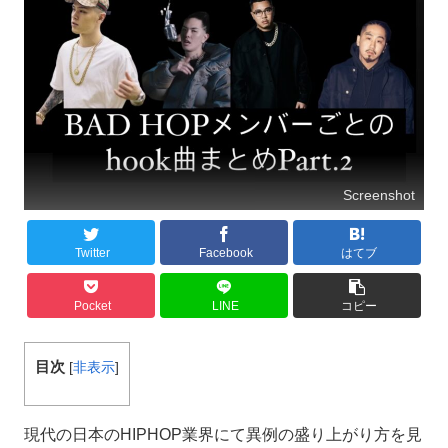
Screenshot
Twitter
Facebook
はてブ
Pocket
LINE
コピー
目次
[
非表示
]
現代の日本のHIPHOP業界にて異例の盛り上がり方を見