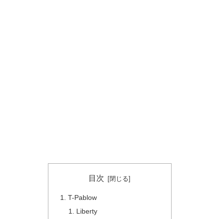
目次
T-Pablow
Liberty