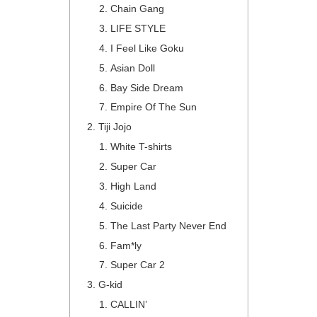
Chain Gang
LIFE STYLE
I Feel Like Goku
Asian Doll
Bay Side Dream
Empire Of The Sun
Tiji Jojo
White T-shirts
Super Car
High Land
Suicide
The Last Party Never End
Fam*ly
Super Car 2
G-kid
CALLIN’