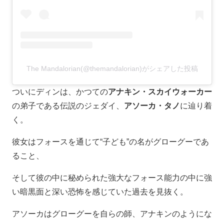
The Mandalorian(@themandalorian)がシェアした投稿
ついにディンは、かつての
アナキン・スカイウォーカー
の弟子である伝説のジェダイ、
アソーカ・タノ
に辿り着
く。
彼女はフォースを通じて“子ども”の名がグローグーであ
ること、
そして彼の中に秘められた強大なフォース能力の中に強
い暗黒面と深い恐怖を感じていた過去を見抜く。
アソーカはグローグーを自らの師、アナキンのようにな