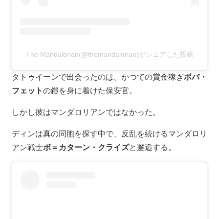
The Mandalorian(@themandalorian)がシェアした投稿
タトゥイーンで出会ったのは、かつての賞金稼ぎ
ボバ・
フェット
の鎧を身に着けた保安官。
しかし彼はマンダロリアンではなかった。
ディンは真の同胞を探す中で、反乱を続けるマンダロリ
アン戦士
ボ＝カターン・クライズ
と邂逅する。