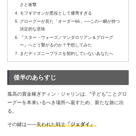
さと衝撃
モフギデオンが悪役として優秀すぎる
グローグーが見た「オーダー66」──この一瞬が持つ
決定的な意味
『スター・ウォーズ／マンダロリアン＆グローグ
ー』へどう繋がるのか？予想してみた
まだディズニープラスを契約していないあなたへ
後半のあらすじ
孤高の賞金稼ぎディン・ジャリンは、“子ども”ことグロ
ーグーを本来いるべき場所へ返すため、新たな旅に出
る。
その鍵は――
失われた戦士
「ジェダイ」
。