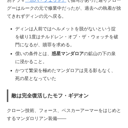
別ドラマ
『ボバ・フェット』
で描写があった通りグロー
グーはルークの元で修業中だったが、過去への執着が捨
てきれずディンの元へ戻る。
ディンは人前ではヘルメットを脱がないという掟
を破り1度はチルドレン・オブ・ザ・ウォッチを破
門になるが、贖罪を求める。
償いの条件とは、
惑星マンダロア
の鉱山の下の泉
に浸かること。
かつて繁栄を極めたマンダロアは見る影もなく、
死の星となっていた
敵は完全復活したモフ・ギデオン
クローン技術、フォース、ベスカーアーマーをはじめと
するマンダロリアン装備――