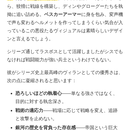
ら、狡猾に戦線を構築し、ディンやグローグーたちを執
拗に追い詰める。
ベスカーアーマー
に身を包み、変声機
で声も変わるヘルメットを作ってしまうくらい気合が入
っているこの悪役たるヴィジュアルは素晴らしいデザイ
ンと言えるでしょう。
シリーズ通してラスボスとして活躍しましたがシスでも
なければ戦闘能力が強い兵士というわけでもない。
彼がシリーズ史上最高峰のヴィランとしての優秀さは、
次の点に凝縮されると思います：
恐ろしいほどの執着心
――単なる強さではなく、
目的に対する執念深さ。
戦術の適応力
――戦場に応じて戦略を変え、追跡
と攻撃を止めない。
銀河の歴史を背負った存在感
――帝国という巨大