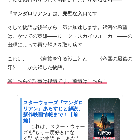
『マンダロリアン』は、完璧な入口
です。
そして物語は後半から一気に加速します。銀河の希望
は、かつての英雄――ルーク・スカイウォーカー――の
出現によって再び輝きを取り戻す。
これは、――《家族を守る戦士》と――《帝国の最後の
牙》――が交錯した物語。
※こちらの記事は後編です。前編はこちら！
スターウォーズ『マンダロ
リアン』あらすじと解説、
新作映画情報まで！【前
編】
──これは、スター・ウォー
ズを“もう一度好きにな
る”ための物語 もしあなた