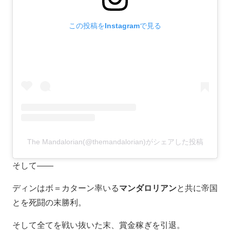
この投稿をInstagramで見る
The Mandalorian(@themandalorian)がシェアした投稿
そして――
ディンはボ＝カターン率いる
マンダロリアン
と共に帝国
とを死闘の末勝利。
そして全てを戦い抜いた末、賞金稼ぎを引退。