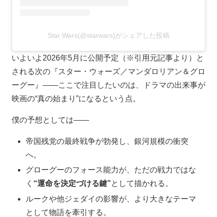
Star Wars(@starwars)がシェアした投稿
いよいよ2026年5月に公開予定（※引用元記事より）と
される次の『スター・ウォーズ／マンダロリアン＆グロ
ーグー』――ここで注目したいのは、ドラマの出来事が
映画の“真の始まり”になるという点。
僕の予想としては――
帝国残党の最終戦争が勃発し、銀河規模の衝突
へ。
グローグーのフォース能力が、ただの戦力ではな
く
“運命を決定づける鍵”
として描かれる。
ルークや他ジェダイの影響が、より大きなテーマ
として物語を牽引する。