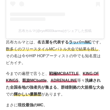
呂布カルマ(@ryoff000karma)がシェアした投稿
呂布カルマとは、
名古屋を代表する
ラッパー/MC
です。
数多くのフリースタイルMCバトル大会で結果を残し
、
その名は今やHIP HOPアーティストの中でも知名度は
ピカイチ。
今までの遍歴で言うと、
戦極MCBATTLE
、
KING OF
KINGS
、
凱旋MCbattle
、
ADRENALINE
等々
洗練され
た全国各地の強者共が集まる、群雄割拠の大規模な大会
での
輝かしい優勝歴
があります。
まさに
現役最強のMC
。