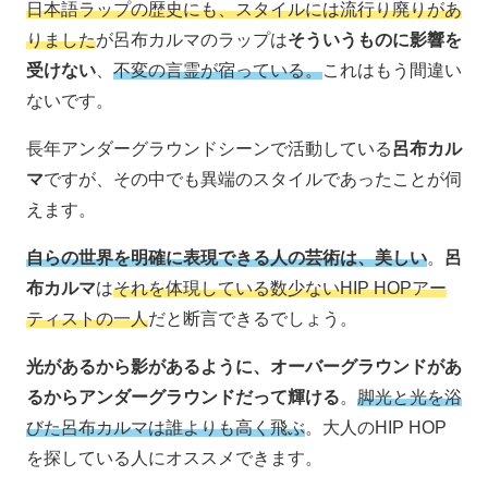
日本語ラップの歴史にも、スタイルには流行り廃りがあ
りました
が呂布カルマのラップは
そういうものに影響を
受けない
、
不変の言霊が宿っている。
これはもう間違い
ないです。
長年アンダーグラウンドシーンで活動している
呂布カル
マ
ですが、その中でも異端のスタイルであったことが伺
えます。
自らの世界を明確に表現できる人の芸術は、美しい
。
呂
布カルマ
は
それを体現している数少ないHIP HOPアー
ティストの一人
だと断言できるでしょう。
光があるから影があるように、オーバーグラウンドがあ
るからアンダーグラウンドだって輝ける
。
脚光と光を浴
びた呂布カルマは誰よりも高く飛ぶ
。大人のHIP HOP
を探している人にオススメできます。