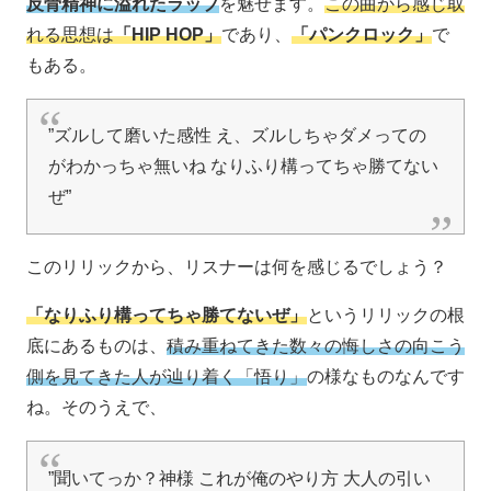
反骨精神に溢れたラップ
を魅せます。
この曲から感じ取
れる思想は
「HIP HOP」
であり、
「パンクロック」
で
もある。
”ズルして磨いた感性 え、ズルしちゃダメっての
がわかっちゃ無いね なりふり構ってちゃ勝てない
ぜ”
このリリックから、リスナーは何を感じるでしょう？
「なりふり構ってちゃ勝てないぜ」
というリリックの根
底にあるものは、
積み重ねてきた数々の悔しさの向こう
側を見てきた人が辿り着く「悟り」
の様なものなんです
ね。そのうえで、
”聞いてっか？神様 これが俺のやり方 大人の引い