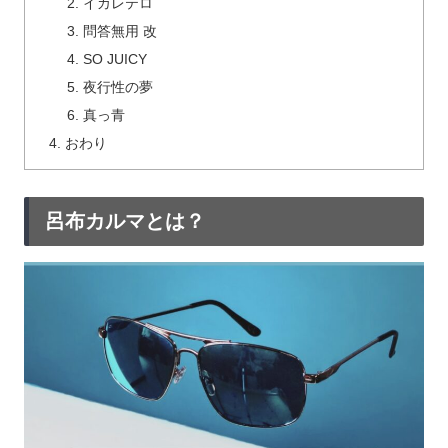
イカレテロ
問答無用 改
SO JUICY
夜行性の夢
真っ青
おわり
呂布カルマとは？