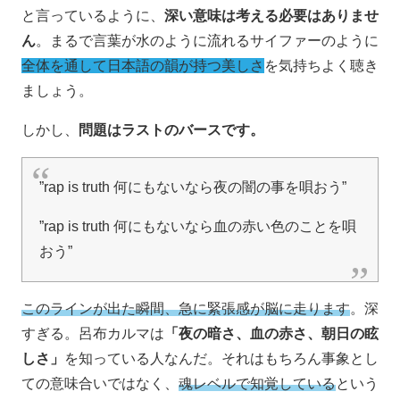
と言っているように、
深い意味は考える必要はありませ
ん
。まるで言葉が水のように流れるサイファーのように
全体を通して日本語の韻が持つ美しさ
を気持ちよく聴き
ましょう。
しかし、
問題はラストのバースです。
”rap is truth 何にもないなら夜の闇の事を唄おう”
”rap is truth 何にもないなら血の赤い色のことを唄
おう”
このラインが出た瞬間、急に緊張感が脳に走ります
。深
すぎる。呂布カルマは
「夜の暗さ、血の赤さ、朝日の眩
しさ」
を知っている人なんだ。それはもちろん事象とし
ての意味合いではなく、
魂レベルで知覚している
という