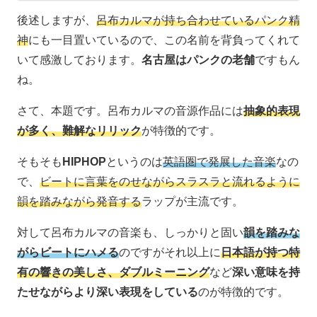
後述しますが、
呂布カルマが持ち合わせているパンク精
神
にも一目置いているので、この名前を背負ってくれて
いて感激しております。
名古屋はパンクの老舗
ですもん
ね。
さて、本題です。呂布カルマの音源作品には
抽象的表現
が多く、難解なリリック
が特徴的です。
そもそも
HIPHOP
というのは
英語圏で発展した音楽
なの
で、
ビートに言葉をのせながらスラスラと流れるように
韻を踏みながら発音する
ラップが主流です。
対して呂布カルマの音楽も、しっかりと固い
韻を踏みな
がらビートにハメる
のですがそれ以上に
日本語が持つ特
有の響きの美しさ、ダブルミーニング
など
深い意味を持
たせながらより深い表現をしている
のが特徴的です。