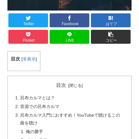
Twitter
Facebook
はてブ
Pocket
LINE
コピー
目次
[
非表示
]
目次
呂布カルマとは？
音源での呂布カルマ
呂布カルマ入門におすすめ！YouTubeで聴けるこの
曲を聴け
俺の勝手