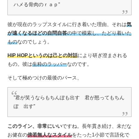
ハメる骨肉のｒａｐ”
彼が現在のラップスタイルに行き着いた理由、それは
気
が遠くなるほどの自問自答
の中で模索し、たどり着いた
もの
なのでしょう。
HIP HOPというのは己との対話
により研ぎ澄まされる
もの。彼は
生粋のラッパー
なのです。
そして極めつけの最後のバース、
”君が笑うならもちんぽも出す 君が怒ってもちん
ぽ 出す”
このライン、非常にいい
ですね。長年貫き続け、未だな
お健在の
傍若無人なスタイル
をたった1小節で言語化で