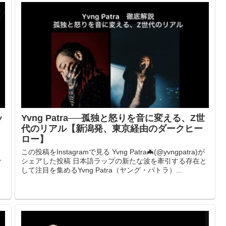
ッ
Yvng Patra──孤独と怒りを音に変える、Z世
代のリアル【新潟発、東京経由のダークヒー
ロー】
く
この投稿をInstagramで見る Yvng Patra🦇(@yvngpatra)が
い
シェアした投稿 日本語ラップの新たな波を牽引する存在と
して注目を集めるYvng Patra（ヤング・パトラ）...