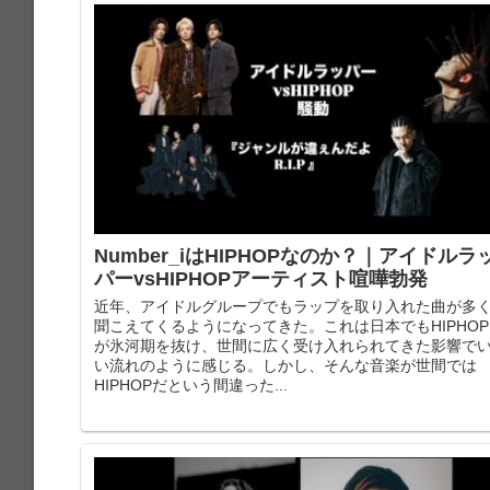
Number_iはHIPHOPなのか？｜アイドルラ
パーvsHIPHOPアーティスト喧嘩勃発
近年、アイドルグループでもラップを取り入れた曲が多
聞こえてくるようになってきた。これは日本でもHIPHOP
が氷河期を抜け、世間に広く受け入れられてきた影響で
い流れのように感じる。しかし、そんな音楽が世間では
HIPHOPだという間違った...