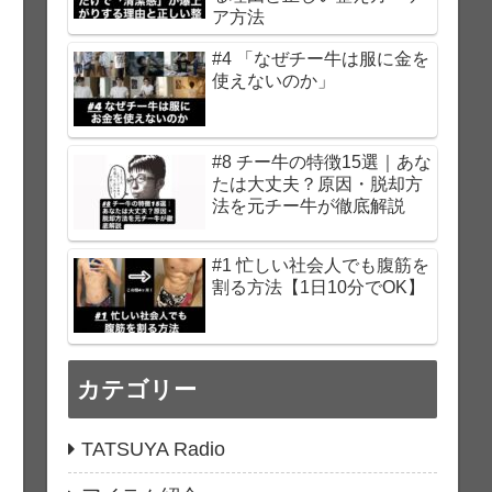
ア方法
#4 「なぜチー牛は服に金を
使えないのか」
#8 チー牛の特徴15選｜あな
たは大丈夫？原因・脱却方
法を元チー牛が徹底解説
#1 忙しい社会人でも腹筋を
割る方法【1日10分でOK】
カテゴリー
TATSUYA Radio