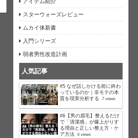
アイテム紹介
スターウォーズレビュー
ムカイ体新書
入門シリーズ
弱者男性改造計画
人気記事
#5 なぜ話しかける前に終わ
っているのか｜非モテの本
質を現実分析する
7 views
#6【男の眉毛】整えるだけ
で「清潔感」が爆上がりす
る理由と正しい整え方・ケ
ア方法
6 views